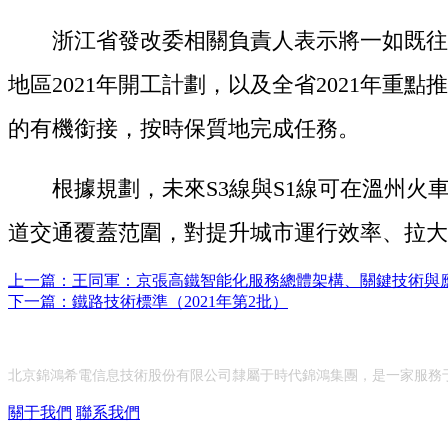
浙江省發改委相關負責人表示將一如既往地
地區2021年開工計劃，以及全省2021年
的有機銜接，按時保質地完成任務。
根據規劃，未來S3線與S1線可在溫州火車
道交通覆蓋范圍，對提升城市運行效率、拉大
上一篇：王同軍：京張高鐵智能化服務總體架構、關鍵技術與
下一篇：鐵路技術標準（2021年第2批）
關于我們
北京錦鴻希電信息技術股份有限公司隸屬于時代錦鴻集團，是一家服務
關于我們
聯系我們