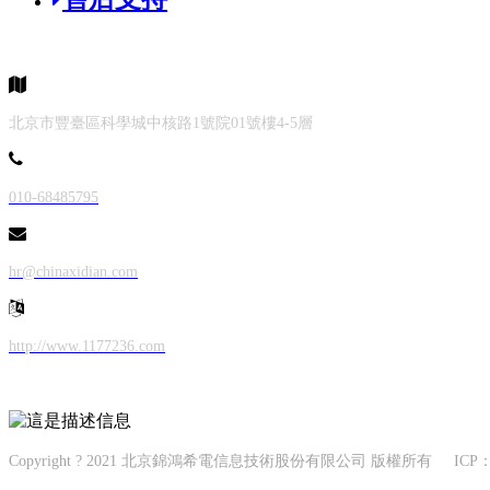
聯系我們
北京市豐臺區科學城中核路1號院01號樓4-5層
010-68485795
hr@chinaxidian.com
http://www.1177236.com
關注我們
Copyright ? 2021 北京錦鴻希電信息技術股份有限公司 版權所有 ICP