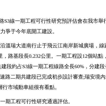
路S3線一期工程可行性研究預評估會在我市舉
將力爭于今年底開工建設。
瑞大道南行止于飛云江南岸新城廣場，線路全長3
7公里，路基段長0.232公里。一期工程設12個站
共建段約占S3線一期工程線路全長60%，分建段
路二期共建段已完成初步設計審查;瑞安境內永
層行市域動車組很有看點。
一期工程可行性研究通過評估。