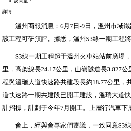
訪問量：
詳情
溫州商報消息：6月7日-9日，溫州市域鐵
該工程可研預評。據悉，溫州S3線一期工程
S3線一期工程起于溫州火車站站前廣場，沿溫
里，高架線長24.17公里，山嶺隧道長3.82
程與溫瑞大道快速路共建段長約18.77公里，
道快速路一期共建段已開工建設，溫瑞大道快速
計招標，計劃于今年7月開工。上層行汽車下
會上，經與會專家們審議，一致同意S3線