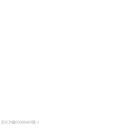
：
京ICP備05008469號-1